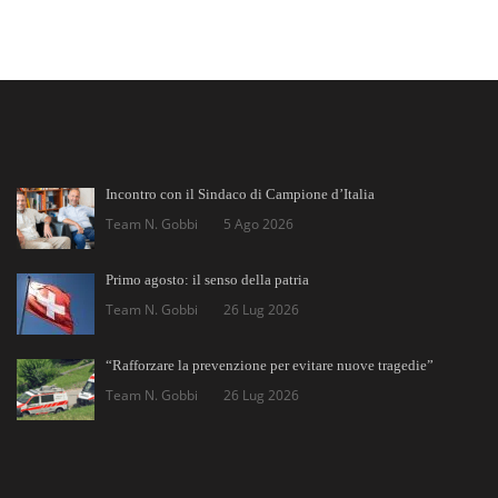
Incontro con il Sindaco di Campione d’Italia
Team N. Gobbi
5 Ago 2026
Primo agosto: il senso della patria
Team N. Gobbi
26 Lug 2026
“Rafforzare la prevenzione per evitare nuove tragedie”
Team N. Gobbi
26 Lug 2026