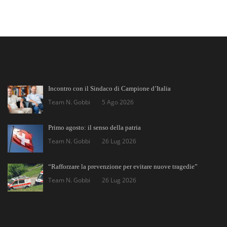
Incontro con il Sindaco di Campione d’Italia
Team N. Gobbi
5 Ago 2026
Primo agosto: il senso della patria
Team N. Gobbi
26 Lug 2026
“Rafforzare la prevenzione per evitare nuove tragedie”
Team N. Gobbi
26 Lug 2026