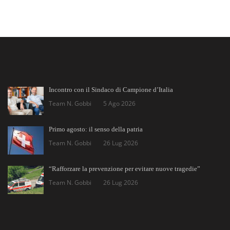
Incontro con il Sindaco di Campione d’Italia
Team N. Gobbi
5 Ago 2026
Primo agosto: il senso della patria
Team N. Gobbi
26 Lug 2026
“Rafforzare la prevenzione per evitare nuove tragedie”
Team N. Gobbi
26 Lug 2026