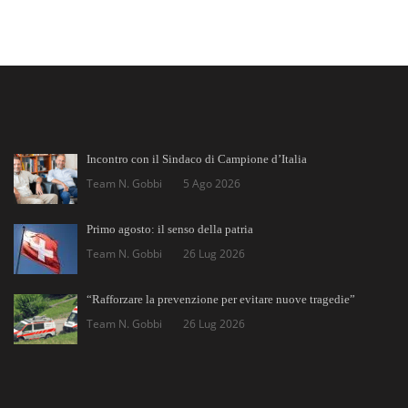
Incontro con il Sindaco di Campione d’Italia
Team N. Gobbi
5 Ago 2026
Primo agosto: il senso della patria
Team N. Gobbi
26 Lug 2026
“Rafforzare la prevenzione per evitare nuove tragedie”
Team N. Gobbi
26 Lug 2026