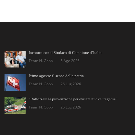
Incontro con il Sindaco di Campione d’Italia
Team N. Gobbi
5 Ago 2026
Primo agosto: il senso della patria
Team N. Gobbi
26 Lug 2026
“Rafforzare la prevenzione per evitare nuove tragedie”
Team N. Gobbi
26 Lug 2026