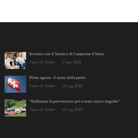
Incontro con il Sindaco di Campione d’Italia
Team N. Gobbi
5 Ago 2026
Primo agosto: il senso della patria
Team N. Gobbi
26 Lug 2026
“Rafforzare la prevenzione per evitare nuove tragedie”
Team N. Gobbi
26 Lug 2026