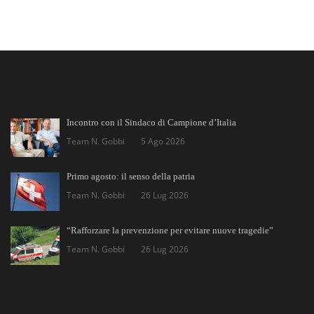
Incontro con il Sindaco di Campione d’Italia
Team N. Gobbi
5 Ago 2026
Primo agosto: il senso della patria
Team N. Gobbi
26 Lug 2026
“Rafforzare la prevenzione per evitare nuove tragedie”
Team N. Gobbi
26 Lug 2026