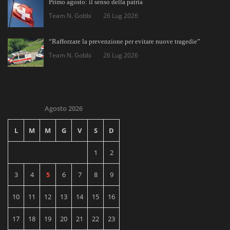
Primo agosto: il senso della patria
Team N. Gobbi
26 Lug 2026
“Rafforzare la prevenzione per evitare nuove tragedie”
Team N. Gobbi
26 Lug 2026
Agosto 2026
L
M
M
G
V
S
D
1
2
3
4
5
6
7
8
9
10
11
12
13
14
15
16
17
18
19
20
21
22
23