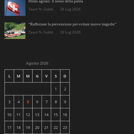
Primo agosto: il senso della patria
Team N. Gobbi
26 Lug 2026
“Rafforzare la prevenzione per evitare nuove tragedie”
Team N. Gobbi
26 Lug 2026
Agosto 2026
L
M
M
G
V
S
D
1
2
3
4
5
6
7
8
9
10
11
12
13
14
15
16
17
18
19
20
21
22
23