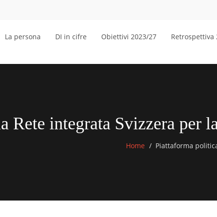
La persona
DI in cifre
Obiettivi 2023/27
Retrospettiva
la Rete integrata Svizzera per 
Home
Piattaforma politica