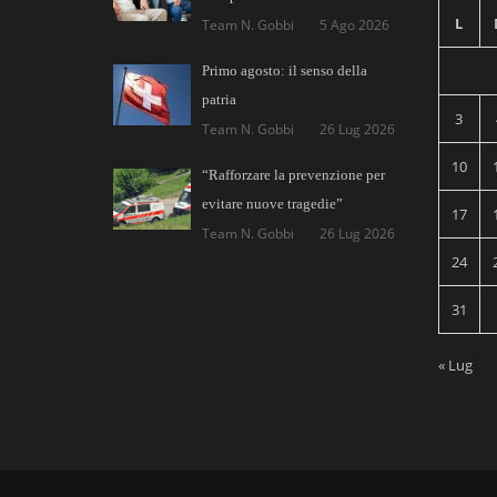
L
Team N. Gobbi
5 Ago 2026
Primo agosto: il senso della
patria
3
Team N. Gobbi
26 Lug 2026
10
“Rafforzare la prevenzione per
evitare nuove tragedie”
17
Team N. Gobbi
26 Lug 2026
24
31
« Lug