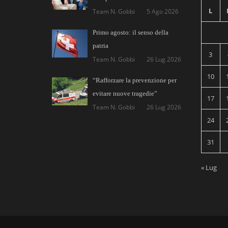
L
Team N. Gobbi
5 Ago 2026
Primo agosto: il senso della
patria
3
Team N. Gobbi
26 Lug 2026
10
“Rafforzare la prevenzione per
evitare nuove tragedie”
17
Team N. Gobbi
26 Lug 2026
24
31
« Lug