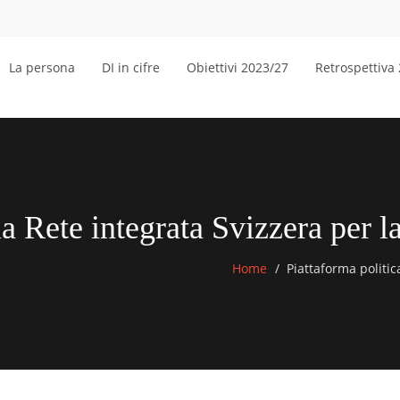
La persona
DI in cifre
Obiettivi 2023/27
Retrospettiva
la Rete integrata Svizzera per 
Home
Piattaforma politica