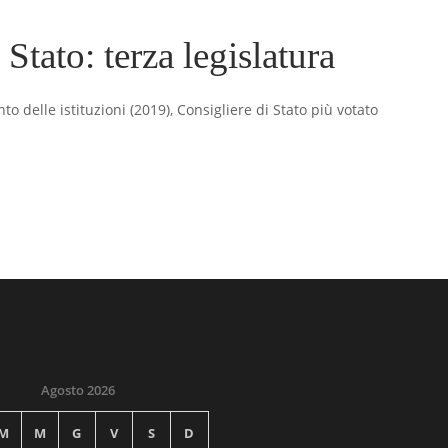
 Stato: terza legislatura
 delle istituzioni (2019), Consigliere di Stato più votato
Agosto 2026
M
M
G
V
S
D