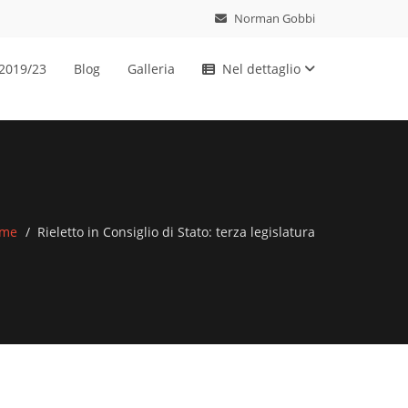
Norman Gobbi
 2019/23
Blog
Galleria
Nel dettaglio
me
Rieletto in Consiglio di Stato: terza legislatura