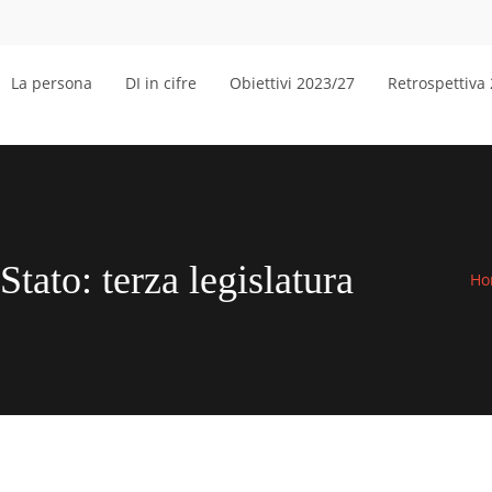
La persona
DI in cifre
Obiettivi 2023/27
Retrospettiva
Stato: terza legislatura
Ho