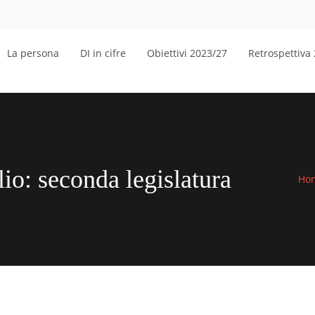
La persona
DI in cifre
Obiettivi 2023/27
Retrospettiva
io: seconda legislatura
Ho