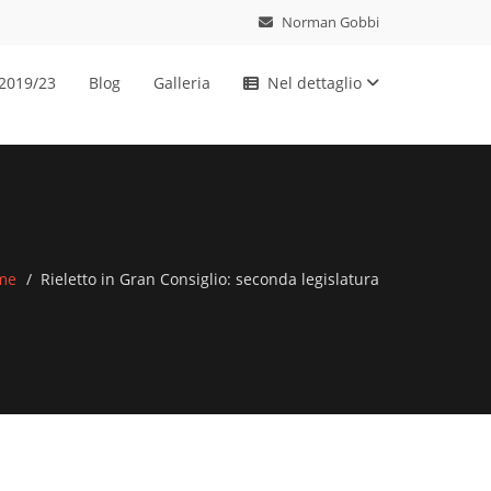
Norman Gobbi
 2019/23
Blog
Galleria
Nel dettaglio
me
Rieletto in Gran Consiglio: seconda legislatura