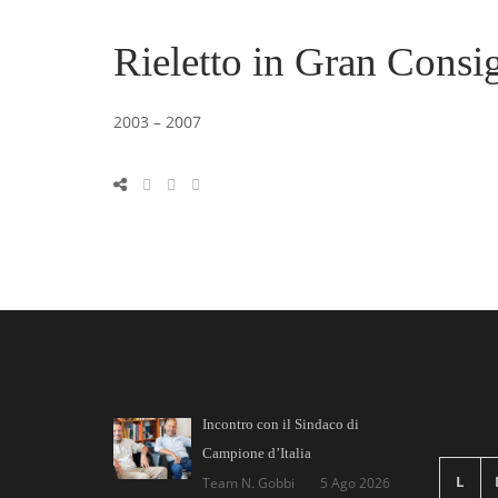
Rieletto in Gran Consig
2003 – 2007
Incontro con il Sindaco di
Campione d’Italia
L
Team N. Gobbi
5 Ago 2026