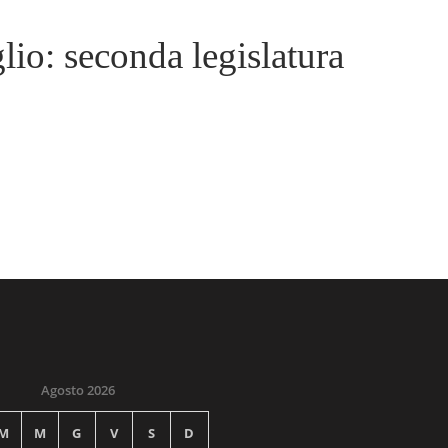
lio: seconda legislatura
Agosto 2026
M
M
G
V
S
D