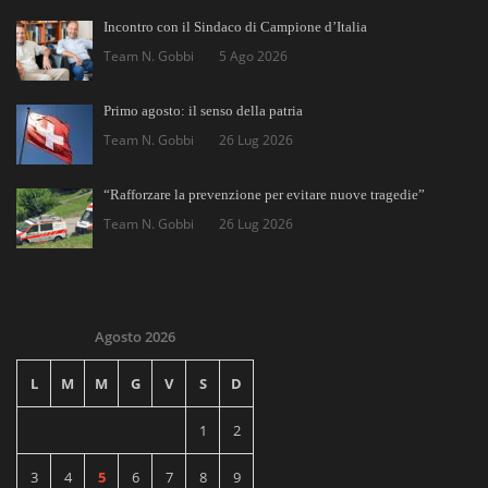
Incontro con il Sindaco di Campione d’Italia
Team N. Gobbi
5 Ago 2026
Primo agosto: il senso della patria
Team N. Gobbi
26 Lug 2026
“Rafforzare la prevenzione per evitare nuove tragedie”
Team N. Gobbi
26 Lug 2026
Agosto 2026
L
M
M
G
V
S
D
1
2
3
4
5
6
7
8
9