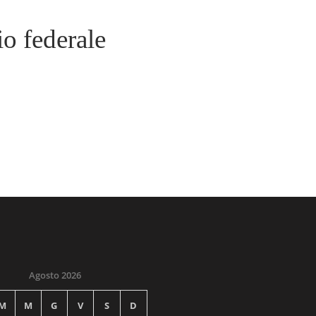
o federale
Agosto 2026
M
M
G
V
S
D