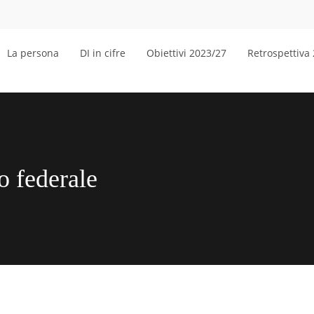
La persona
DI in cifre
Obiettivi 2023/27
Retrospettiva
o federale