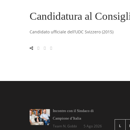
Candidatura al Consigli
Candidato ufficiale dell’UDC Svizzero (2015)
Incontro con il Sindaco di
Campione d’Italia
L
Team N. Gobbi
5 Ago 2026