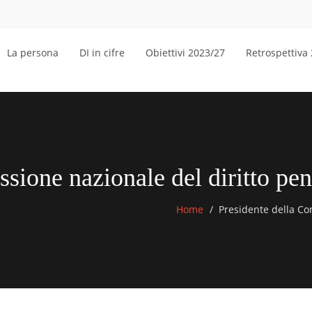
La persona
DI in cifre
Obiettivi 2023/27
Retrospettiva
ssione nazionale del diritto p
Home
Presidente della Co