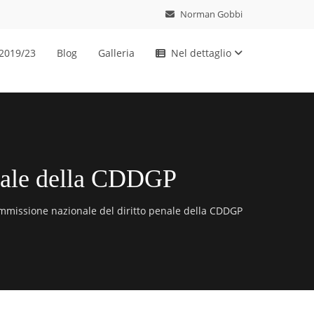
Norman Gobbi
 2019/23
Blog
Galleria
Nel dettaglio
enale della CDDGP
mmissione nazionale del diritto penale della CDDGP