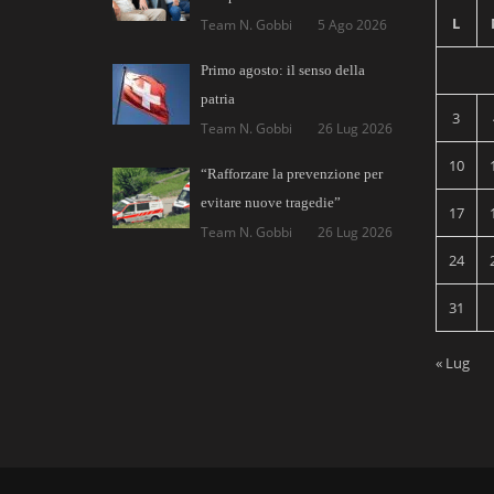
L
Team N. Gobbi
5 Ago 2026
Primo agosto: il senso della
patria
3
Team N. Gobbi
26 Lug 2026
10
“Rafforzare la prevenzione per
evitare nuove tragedie”
17
Team N. Gobbi
26 Lug 2026
24
31
« Lug