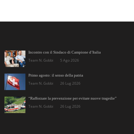
Incontro con il Sindaco di Campione d’Italia
Team N. Gobbi
5 Ago 2026
Primo agosto: il senso della patria
Team N. Gobbi
26 Lug 2026
“Rafforzare la prevenzione per evitare nuove tragedie”
Team N. Gobbi
26 Lug 2026