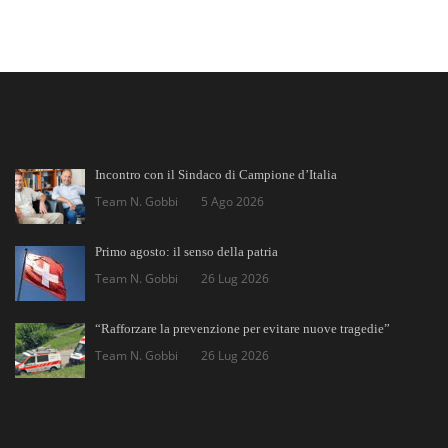
Incontro con il Sindaco di Campione d’Italia
Team N. Gobbi
5 Ago 2026
Primo agosto: il senso della patria
Team N. Gobbi
26 Lug 2026
“Rafforzare la prevenzione per evitare nuove tragedie”
Team N. Gobbi
26 Lug 2026