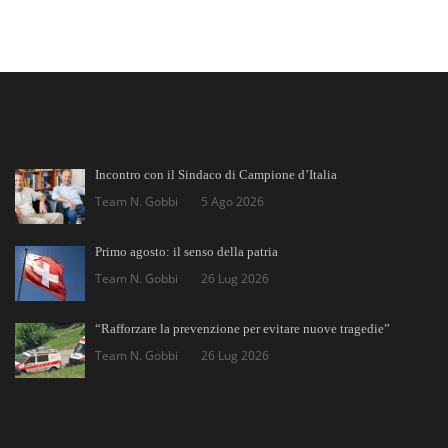
Incontro con il Sindaco di Campione d’Italia
Team N. Gobbi
5 Ago 2026
Primo agosto: il senso della patria
Team N. Gobbi
26 Lug 2026
“Rafforzare la prevenzione per evitare nuove tragedie”
Team N. Gobbi
26 Lug 2026