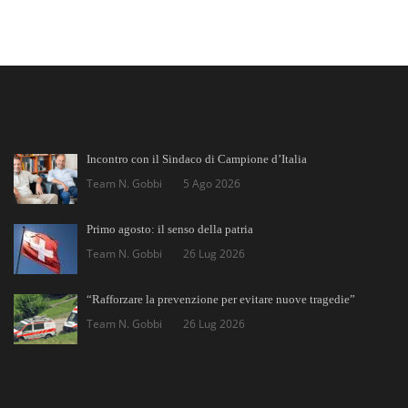
Incontro con il Sindaco di Campione d’Italia
Team N. Gobbi
5 Ago 2026
Primo agosto: il senso della patria
Team N. Gobbi
26 Lug 2026
“Rafforzare la prevenzione per evitare nuove tragedie”
Team N. Gobbi
26 Lug 2026