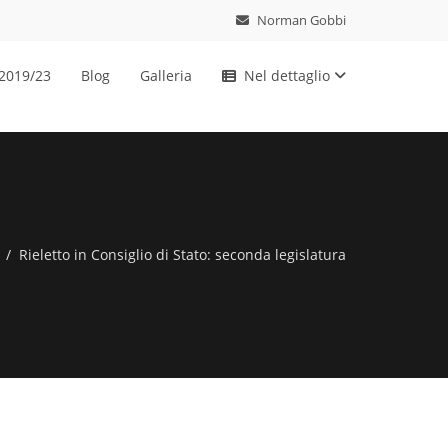
Norman Gobbi
 2019/23
Blog
Galleria
Nel dettaglio
Rieletto in Consiglio di Stato: seconda legislatura