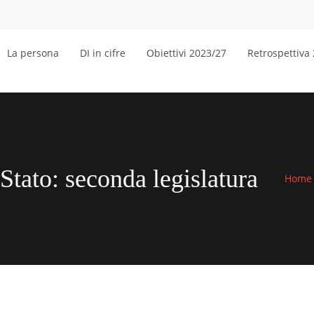
La persona
DI in cifre
Obiettivi 2023/27
Retrospettiva
 Stato: seconda legislatura
Home