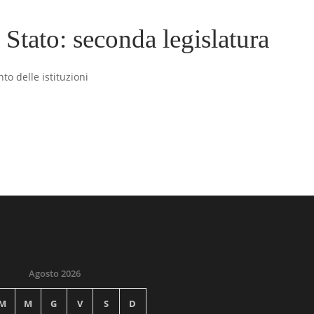
 Stato: seconda legislatura
o delle istituzioni
Agosto 2026
M
M
G
V
S
D