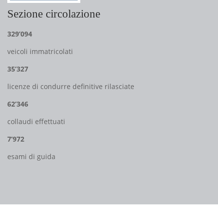
Sezione circolazione
329’094
veicoli immatricolati
35’327
licenze di condurre definitive rilasciate
62’346
collaudi effettuati
7’972
esami di guida