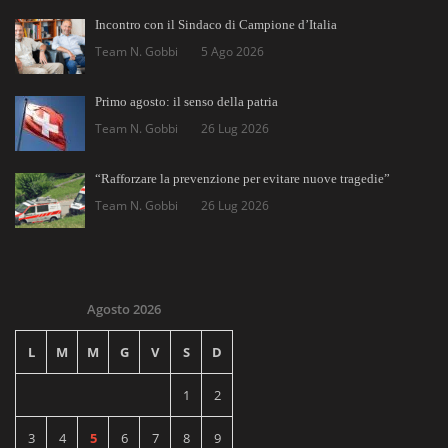
Incontro con il Sindaco di Campione d’Italia
Team N. Gobbi
5 Ago 2026
Primo agosto: il senso della patria
Team N. Gobbi
26 Lug 2026
“Rafforzare la prevenzione per evitare nuove tragedie”
Team N. Gobbi
26 Lug 2026
Agosto 2026
L
M
M
G
V
S
D
1
2
3
4
5
6
7
8
9