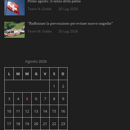
Primo agosto: il senso della patria
Team N. Gobbi
26 Lug 2026
“Rafforzare la prevenzione per evitare nuove tragedie”
Team N. Gobbi
26 Lug 2026
Agosto 2026
L
M
M
G
V
S
D
1
2
3
4
5
6
7
8
9
10
11
12
13
14
15
16
17
18
19
20
21
22
23