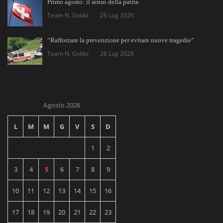
Primo agosto: il senso della patria
Team N. Gobbi
26 Lug 2026
“Rafforzare la prevenzione per evitare nuove tragedie”
Team N. Gobbi
26 Lug 2026
Agosto 2026
L
M
M
G
V
S
D
1
2
3
4
5
6
7
8
9
10
11
12
13
14
15
16
17
18
19
20
21
22
23