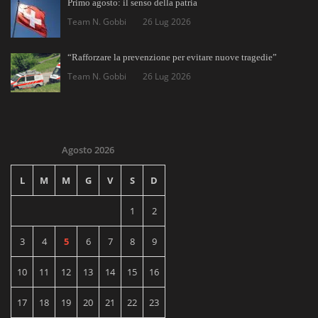
Primo agosto: il senso della patria
Team N. Gobbi
26 Lug 2026
“Rafforzare la prevenzione per evitare nuove tragedie”
Team N. Gobbi
26 Lug 2026
Agosto 2026
L
M
M
G
V
S
D
1
2
3
4
5
6
7
8
9
10
11
12
13
14
15
16
17
18
19
20
21
22
23