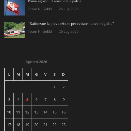
Primo agosto: il senso della patria
Team N. Gobbi
26 Lug 2026
“Rafforzare la prevenzione per evitare nuove tragedie”
Team N. Gobbi
26 Lug 2026
Agosto 2026
L
M
M
G
V
S
D
1
2
3
4
5
6
7
8
9
10
11
12
13
14
15
16
17
18
19
20
21
22
23