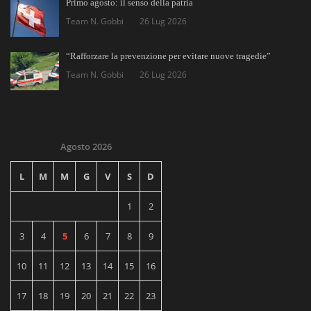
Primo agosto: il senso della patria
Team N. Gobbi
26 Lug 2026
“Rafforzare la prevenzione per evitare nuove tragedie”
Team N. Gobbi
26 Lug 2026
Agosto 2026
L
M
M
G
V
S
D
1
2
3
4
5
6
7
8
9
10
11
12
13
14
15
16
17
18
19
20
21
22
23