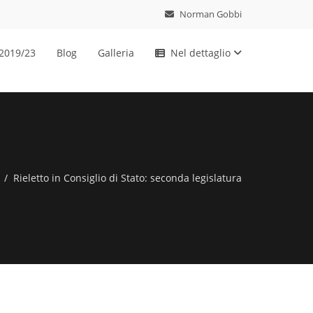
Norman Gobbi
 2019/23
Blog
Galleria
Nel dettaglio
Rieletto in Consiglio di Stato: seconda legislatura