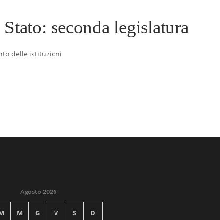
 Stato: seconda legislatura
o delle istituzioni
Agosto 2026
M
M
G
V
S
D