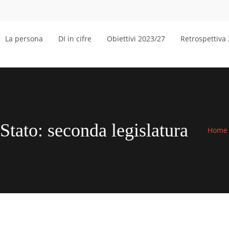
La persona
DI in cifre
Obiettivi 2023/27
Retrospettiva
 Stato: seconda legislatura
Home