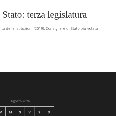
 Stato: terza legislatura
 delle istituzioni (2019), Consigliere di Stato più votato
Agosto 2026
M
M
G
V
S
D