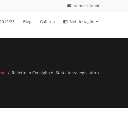
Norman Gobbi
 2019/23
Blog
Galleria
Nel dettaglio
me
Rieletto in Consiglio di Stato: terza legislatura