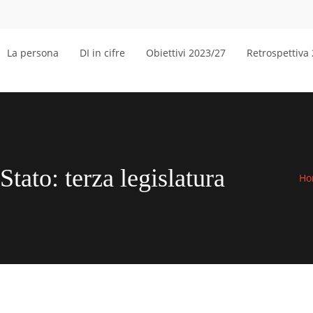
La persona
DI in cifre
Obiettivi 2023/27
Retrospettiva
Stato: terza legislatura
Ho