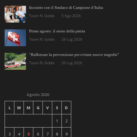
Incontro con il Sindaco di Campione d’Italia
Team N. Gobbi
5 Ago 2026
Primo agosto: il senso della patria
Team N. Gobbi
26 Lug 2026
“Rafforzare la prevenzione per evitare nuove tragedie”
Team N. Gobbi
26 Lug 2026
Agosto 2026
L
M
M
G
V
S
D
1
2
3
4
5
6
7
8
9