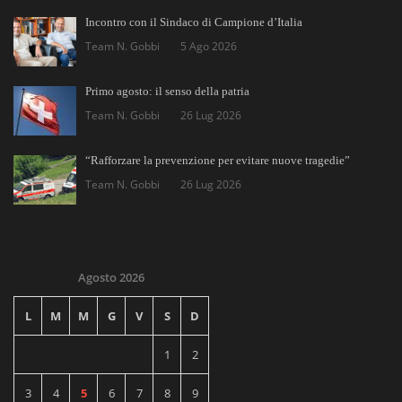
Incontro con il Sindaco di Campione d’Italia
Team N. Gobbi
5 Ago 2026
Primo agosto: il senso della patria
Team N. Gobbi
26 Lug 2026
“Rafforzare la prevenzione per evitare nuove tragedie”
Team N. Gobbi
26 Lug 2026
Agosto 2026
L
M
M
G
V
S
D
1
2
3
4
5
6
7
8
9