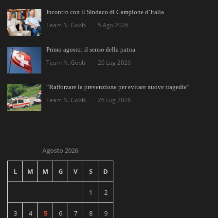
Incontro con il Sindaco di Campione d’Italia
Team N. Gobbi
5 Ago 2026
Primo agosto: il senso della patria
Team N. Gobbi
26 Lug 2026
“Rafforzare la prevenzione per evitare nuove tragedie”
Team N. Gobbi
26 Lug 2026
Agosto 2026
L
M
M
G
V
S
D
1
2
3
4
5
6
7
8
9