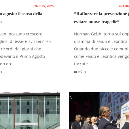
26 LUG, 2026
26 LUG
 agosto: il senso della
“Rafforzare la prevenzione 
a
evitare nuove tragedie”
ovani possano crescere
Norman Gobbi torna sul do
liosi di essere svizzeri” Ho
dramma di Faido e Leontica
 ricordi dei giorni che
Quando due piccole comuni
devano il Primo Agosto
come Faido e Leontica veng
do ero…
toccate…
DI PIÙ