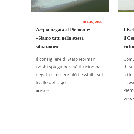
18 LUG, 2026
Acqua negata al Piemonte:
Livel
«Siamo tutti nella stessa
il Co
situazione»
richi
Il consigliere di Stato Norman
Comun
Gobbi spiega perché il Ticino ha
di St
negato di essere più flessibile sul
letter
livello del Lago…
ricev
Piem
DI PIÙ
DI PIÙ