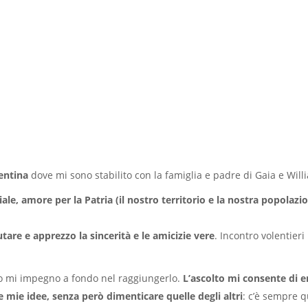
entina
dove mi sono stabilito con la famiglia e padre di Gaia e Will
ale, amore per la Patria (il nostro territorio e la nostra popolazi
are e apprezzo la sincerità e le amicizie vere
. Incontro volentier
vo mi impegno a fondo nel raggiungerlo.
L’ascolto mi consente di e
 mie idee, senza però dimenticare quelle degli altri
: c’è sempre 