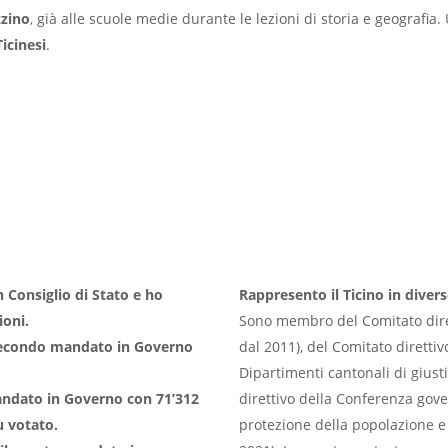
zzino
, già alle scuole medie durante le lezioni di storia e geografia.
Ticinesi
.
in Consiglio di Stato e ho
Rappresento il Ticino in diver
ioni.
Sono membro del Comitato diret
 secondo mandato in Governo
dal 2011), del Comitato direttiv
Dipartimenti cantonali di giusti
mandato in Governo con 71’312
direttivo della Conferenza gover
ù votato.
protezione della popolazione e