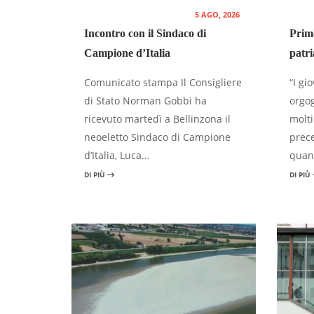
5 AGO, 2026
Incontro con il Sindaco di
Primo
Campione d’Italia
patri
Comunicato stampa Il Consigliere
“I gi
di Stato Norman Gobbi ha
orgog
ricevuto martedì a Bellinzona il
molti
neoeletto Sindaco di Campione
prece
d’Italia, Luca…
quan
DI PIÙ
DI PIÙ