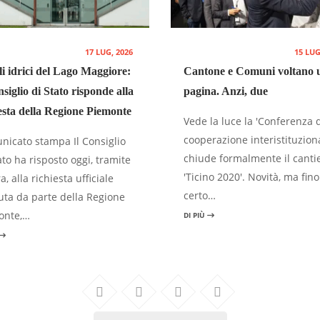
17 LUG, 2026
15 LUG
li idrici del Lago Maggiore:
Cantone e Comuni voltano 
nsiglio di Stato risponde alla
pagina. Anzi, due
esta della Regione Piemonte
Vede la luce la 'Conferenza 
cooperazione interistituziona
icato stampa Il Consiglio
chiude formalmente il canti
ato ha risposto oggi, tramite
'Ticino 2020'. Novità, ma fin
a, alla richiesta ufficiale
certo…
uta da parte della Regione
onte,…
DI PIÙ