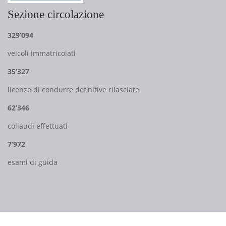
Sezione circolazione
329’094
veicoli immatricolati
35’327
licenze di condurre definitive rilasciate
62’346
collaudi effettuati
7’972
esami di guida