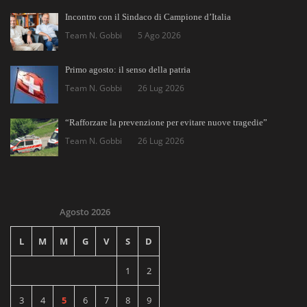
Incontro con il Sindaco di Campione d’Italia
Team N. Gobbi
5 Ago 2026
Primo agosto: il senso della patria
Team N. Gobbi
26 Lug 2026
“Rafforzare la prevenzione per evitare nuove tragedie”
Team N. Gobbi
26 Lug 2026
Agosto 2026
L
M
M
G
V
S
D
1
2
3
4
5
6
7
8
9