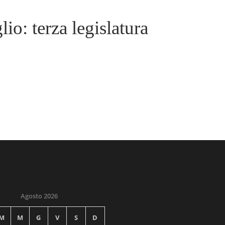
io: terza legislatura
Agosto 2026
M
M
G
V
S
D