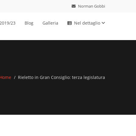
Norman Gobbi
 2019/23
Blog
Galleria
Nel dettaglio
Home
Rieletto in Gran Consiglio: terza legislatura