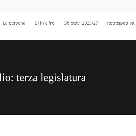
La persona
DI in cifre
Obiettivi 2023/27
Retrospettiva
io: terza legislatura