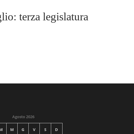
io: terza legislatura
Agosto 2026
M
M
G
V
S
D