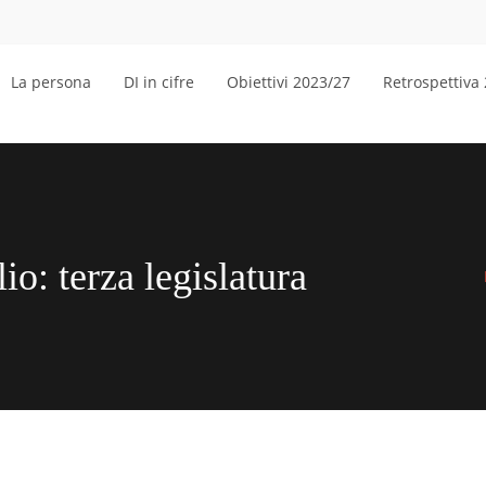
La persona
DI in cifre
Obiettivi 2023/27
Retrospettiva
io: terza legislatura