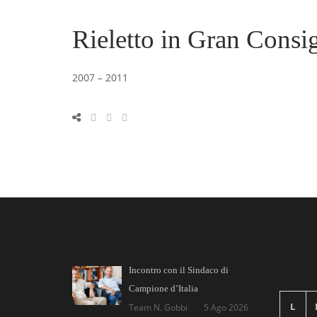
Rieletto in Gran Consigl
2007 – 2011
Incontro con il Sindaco di
Campione d’Italia
L
Team N. Gobbi
5 Ago 2026