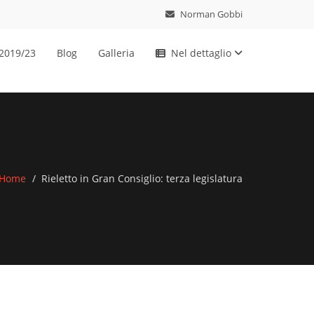
Norman Gobbi
 2019/23
Blog
Galleria
Nel dettaglio
Home
Rieletto in Gran Consiglio: terza legislatura