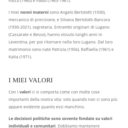
Fosco (1960) e Paolo (1963-1967).
I miei
nonni materni
sono Angelo Bertolotti (1930),
meccanico di precisione, e Silvana Bertolotti-Bancora
(1930-2021), segretaria. Entrambi originari di Lugano
(Cassarate e Besso), hanno vissuto lunghi anni in
Leventina, per poi ritornare nella loro Lugano. Dal loro
matrimonio sono nate Patrizia (1956), Raffaella (1961) e
Katia (1971).
I MIEI VALORI
Con i
valori
ci si comporta come con molte cose
importanti della nostra vita: solo quando non ci sono più
appare evidente quanto essi manchino.
Le decisioni politiche sono sovente fondate su valori
individuali e comunitari
. Dobbiamo mantenere