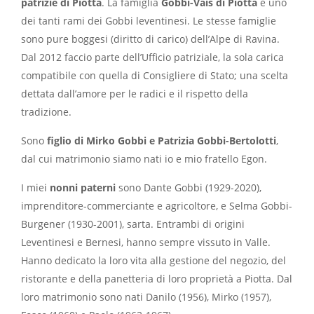
patrizie di Piotta
. La famiglia
Gobbi-Vais di Piotta
é uno
dei tanti rami dei Gobbi leventinesi. Le stesse famiglie
sono pure boggesi (diritto di carico) dell’Alpe di Ravina.
Dal 2012 faccio parte dell’Ufficio patriziale, la sola carica
compatibile con quella di Consigliere di Stato; una scelta
dettata dall’amore per le radici e il rispetto della
tradizione.
Sono
figlio di Mirko Gobbi e Patrizia Gobbi-Bertolotti
,
dal cui matrimonio siamo nati io e mio fratello Egon.
I miei
nonni paterni
sono Dante Gobbi (1929-2020),
imprenditore-commerciante e agricoltore, e Selma Gobbi-
Burgener (1930-2001), sarta. Entrambi di origini
Leventinesi e Bernesi, hanno sempre vissuto in Valle.
Hanno dedicato la loro vita alla gestione del negozio, del
ristorante e della panetteria di loro proprietà a Piotta. Dal
loro matrimonio sono nati Danilo (1956), Mirko (1957),