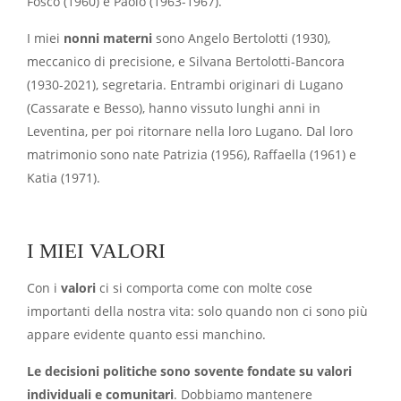
Fosco (1960) e Paolo (1963-1967).
I miei
nonni materni
sono Angelo Bertolotti (1930),
meccanico di precisione, e Silvana Bertolotti-Bancora
(1930-2021), segretaria. Entrambi originari di Lugano
(Cassarate e Besso), hanno vissuto lunghi anni in
Leventina, per poi ritornare nella loro Lugano. Dal loro
matrimonio sono nate Patrizia (1956), Raffaella (1961) e
Katia (1971).
I MIEI VALORI
Con i
valori
ci si comporta come con molte cose
importanti della nostra vita: solo quando non ci sono più
appare evidente quanto essi manchino.
Le decisioni politiche sono sovente fondate su valori
individuali e comunitari
. Dobbiamo mantenere