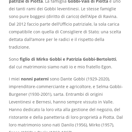
patrizie di Piotta
. La famiglia
Gobbi-Vais di Piotta
é uno
dei tanti rami dei Gobbi leventinesi. Le stesse famiglie
sono pure boggesi (diritto di carico) dell’Alpe di Ravina.
Dal 2012 faccio parte dell’Ufficio patriziale, la sola carica
compatibile con quella di Consigliere di Stato; una scelta
dettata dall’amore per le radici e il rispetto della
tradizione.
Sono
figlio di Mirko Gobbi e Patrizia Gobbi-Bertolotti
,
dal cui matrimonio siamo nati io e mio fratello Egon.
I miei
nonni paterni
sono Dante Gobbi (1929-2020),
imprenditore-commerciante e agricoltore, e Selma Gobbi-
Burgener (1930-2001), sarta. Entrambi di origini
Leventinesi e Bernesi, hanno sempre vissuto in Valle.
Hanno dedicato la loro vita alla gestione del negozio, del
ristorante e della panetteria di loro proprietà a Piotta. Dal
loro matrimonio sono nati Danilo (1956), Mirko (1957),