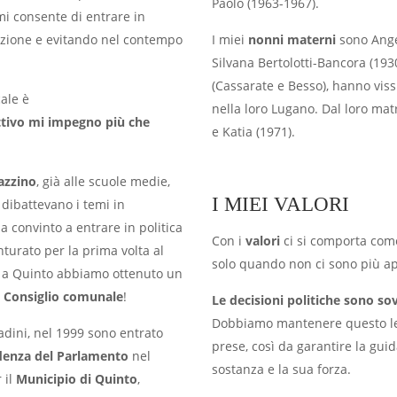
Paolo (1963-1967).
 mi consente di entrare in
tenzione e evitando nel contempo
I miei
nonni materni
sono Angel
Silvana Bertolotti-Bancora (193
(Cassarate e Besso), hanno viss
cale è
nella loro Lugano. Dal loro mat
ttivo mi impegno più che
e Katia (1971).
azzino
, già alle scuole medie,
I MIEI VALORI
 dibattevano i temi in
a convinto a entrare in politica
Con i
valori
ci si comporta come
nturato per la prima volta al
solo quando non ci sono più a
esi a Quinto abbiamo ottenuto un
n
Consiglio comunale
!
Le decisioni politiche sono so
Dobbiamo mantenere questo lega
adini, nel 1999 sono entrato
prese, così da garantire la guid
idenza del Parlamento
nel
sostanza e la sua forza.
 il
Municipio di Quinto
,