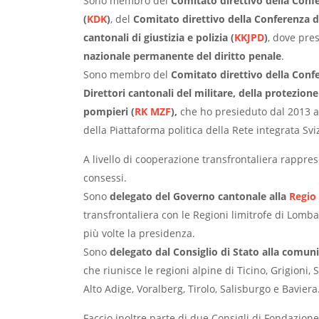
Sono membro del
Comitato direttivo della Conf
(
KDK
)
, del
Comitato direttivo della Conferenza de
cantonali di giustizia e polizia (
KKJPD
)
, dove pre
nazionale permanente del diritto penale
.
Sono membro del
Comitato direttivo della Conf
Direttori cantonali del militare, della protezion
pompieri (
RK MZF
),
che ho presieduto dal 2013 al
della Piattaforma politica della Rete integrata Svi
A livello di cooperazione transfrontaliera rappre
consessi.
Sono
delegato del Governo cantonale alla
Regio
transfrontaliera con le Regioni limitrofe di Lo
più volte la presidenza.
Sono
delegato dal Consiglio di Stato alla comuni
che riunisce le regioni alpine di Ticino, Grigioni,
Alto Adige, Voralberg, Tirolo, Salisburgo e Baviera
Faccio inoltre parte di due Consigli di Fondazione 