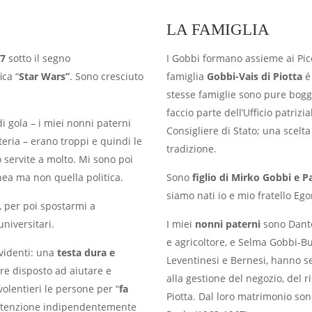
LA FAMIGLIA
77
sotto il segno
I Gobbi formano assieme ai Picco
ica “
Star Wars”
. Sono cresciuto
famiglia
Gobbi-Vais di Piotta
é 
stesse famiglie sono pure bogges
faccio parte dell’Ufficio patrizi
di gola – i miei nonni paterni
Consigliere di Stato; una scelta 
eria – erano troppi e quindi le
tradizione.
o servite a molto. Mi sono poi
inea ma non quella politica.
Sono
figlio di Mirko Gobbi e P
siamo nati io e mio fratello Ego
, per poi spostarmi a
universitari.
I miei
nonni paterni
sono Dante
e agricoltore, e Selma Gobbi-Bu
evidenti: una
testa dura e
Leventinesi e Bernesi, hanno se
re disposto ad aiutare e
alla gestione del negozio, del r
volentieri le persone per “
fa
Piotta. Dal loro matrimonio sono
attenzione indipendentemente