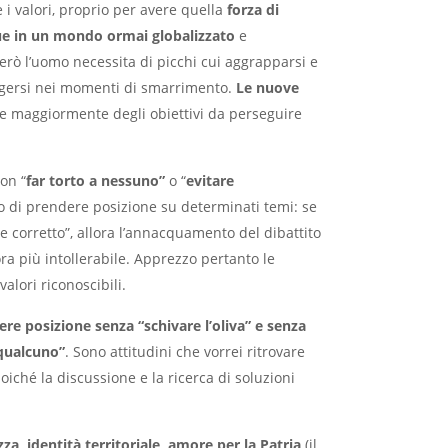
i valori, proprio per avere quella
forza di
gue in un mondo ormai globalizzato
e
rò l’uomo necessita di picchi cui aggrapparsi e
volgersi nei momenti di smarrimento.
Le nuove
 maggiormente degli obiettivi da perseguire
on “
far torto a nessuno”
o “
evitare
no di prendere posizione su determinati temi: se
te corretto”, allora l’annacquamento del dibattito
ora più intollerabile. Apprezzo pertanto le
alori riconoscibili.
re posizione senza “schivare l’oliva” e senza
 qualcuno”
. Sono attitudini che vorrei ritrovare
poiché la discussione e la ricerca di soluzioni
a, identità territoriale, amore per la Patria
(il