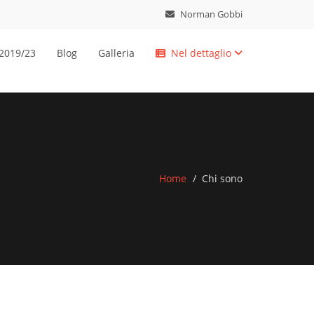
Norman Gobbi
 2019/23
Blog
Galleria
Nel dettaglio
Home
Chi sono