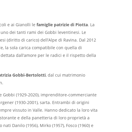
li e ai Gianolli le
famiglie patrizie di Piotta
. La
uno dei tanti rami dei Gobbi leventinesi. Le
i (diritto di carico) dell’Alpe di Ravina. Dal 2012
ale, la sola carica compatibile con quella di
dettata dall’amore per le radici e il rispetto della
atrizia Gobbi-Bertolotti
, dal cui matrimonio
n.
 Gobbi (1929-2020), imprenditore-commerciante
rgener (1930-2001), sarta. Entrambi di origini
mpre vissuto in Valle. Hanno dedicato la loro vita
istorante e della panetteria di loro proprietà a
 nati Danilo (1956), Mirko (1957), Fosco (1960) e