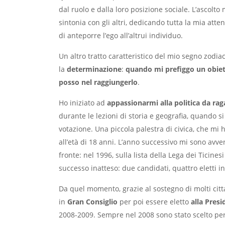
dal ruolo e dalla loro posizione sociale. L’ascolto
sintonia con gli altri, dedicando tutta la mia at
di anteporre l’ego all’altrui individuo.
Un altro tratto caratteristico del mio segno zodia
la
determinazione
:
quando mi prefiggo un obie
posso nel raggiungerlo
.
Ho iniziato ad
appassionarmi alla politica da rag
durante le lezioni di storia e geografia, quando si
votazione. Una piccola palestra di civica, che mi h
all’età di 18 anni. L’anno successivo mi sono avve
fronte: nel 1996, sulla lista della Lega dei Ticin
successo inatteso: due candidati, quattro eletti i
Da quel momento, grazie al sostegno di molti citt
in
Gran Consiglio
per poi essere eletto
alla Pres
2008-2009. Sempre nel 2008 sono stato scelto per