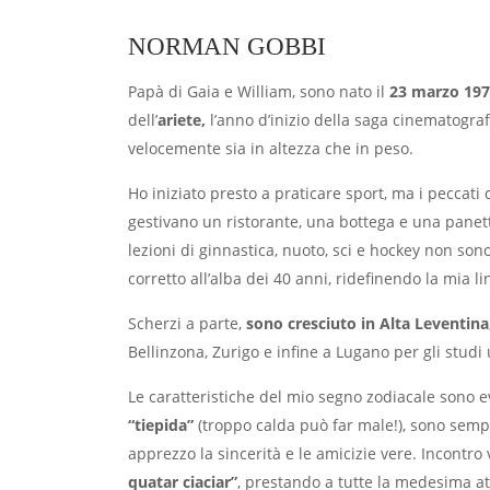
NORMAN GOBBI
Papà di Gaia e William, sono nato il
23 marzo 19
dell’
ariete,
l’anno d’inizio della saga cinematograf
velocemente sia in altezza che in peso.
Ho iniziato presto a praticare sport, ma i peccati 
gestivano un ristorante, una bottega e una panett
lezioni di ginnastica, nuoto, sci e hockey non son
corretto all’alba dei 40 anni, ridefinendo la mia l
Scherzi a parte,
sono cresciuto in Alta Leventina
Bellinzona, Zurigo e infine a Lugano per gli studi 
Le caratteristiche del mio segno zodiacale sono 
“tiepida”
(troppo calda può far male!), sono semp
apprezzo la sincerità e le amicizie vere. Incontro 
quatar ciaciar”
, prestando a tutte la medesima 