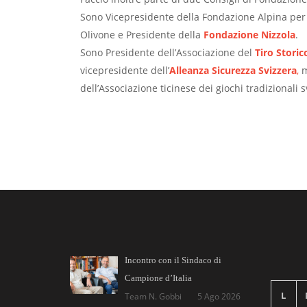
Sono Vicepresidente della Fondazione Alpina per l
Olivone e Presidente della
Fondazione Nizzola
.
Sono Presidente dell’Associazione del
Tiro Stori
vicepresidente dell’
Alleanza Sicurezza Svizzera
,
m
dell’Associazione ticinese dei giochi tradizionali s
Incontro con il Sindaco di
Campione d’Italia
L
Team N. Gobbi
5 Ago 2026