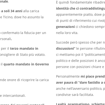
onale
.
È quindi fondamentale ribadire 
identità che ci contraddistin
o
a soli 34 anni
alla carica
apparentemente piatto, dove pe
 Ticino, dove ho assunto la
di punti di riferimento cui ri
generazioni
ci chiedono sempre
no confermato la fiducia per un
nella loro vita.
ersonali
.
Succede però spesso che per n
 per il
terzo mandato in
discussioni”
le persone rifiuti
onsigliere di Stato più votato.
ci mettiamo poi il “politicamen
politico e delle posizioni è anc
 il
quarto mandato in Governo
persone con posizioni chiare e v
Personalmente
mi piace prende
nde onore di ricoprire la carica
aver paura di “dare fastidio a
anche nell’avversario politico, 
condivise sarà facilitata.
e intercantonali.
Lealtà, pragmatismo, schiettezz