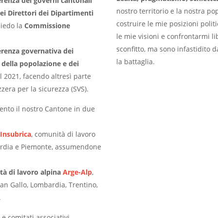
erenza dei governi cantonali
nostro territorio e la nostra po
i Direttori dei Dipartimenti
costruire le mie posizioni poli
siedo la
Commissione
le mie visioni e confrontarmi l
sconfitto, ma sono infastidito 
erenza governativa dei
la battaglia.
e della popolazione e dei
 2021, facendo altresì parte
zzera per la sicurezza (SVS).
sento il nostro Cantone in due
 Insubrica
, comunità di lavoro
mbardia e Piemonte, assumendone
tà di lavoro alpina
Arge-Alp
,
 San Gallo, Lombardia, Trentino,
.
e comitati associativi.