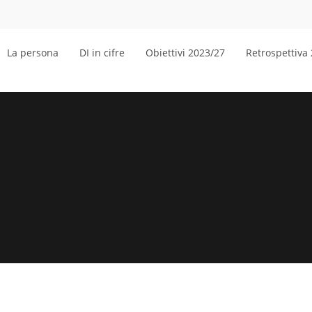
La persona
DI in cifre
Obiettivi 2023/27
Retrospettiva