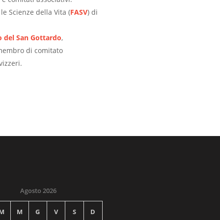
e Scienze della Vita (
FASV
) di
co del San Gottardo
,
embro di comitato
vizzeri.
Agosto 2026
M
M
G
V
S
D