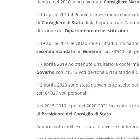
mentre nel 2010 sono diventato
Consigliere Nazi
Il 10 aprile 2011 il Popolo ticinese mi ha chiamat
di
Consigliere di Stato
della Repubblica e Cantone
direzione del
Dipartimento delle istituzioni
.
Il 19 aprile 2015 le cittadine e i cittadini mi han
secondo mandato in Governo
con 73’540 voti p
Il 7 aprile 2019 ho ottenuto un’ulteriore conferma
Governo
con 71’312 voti personali, risultando il C
Il 2 aprile 2023 sono stato nuovamente scelto per
con 64’027 voti personali.
Nel 2015-2016 e poi nel 2020-2021 ho avuto il gra
di
Presidente del Consiglio di Stato.
Rappresento inoltre il Ticino in diverse conferenz