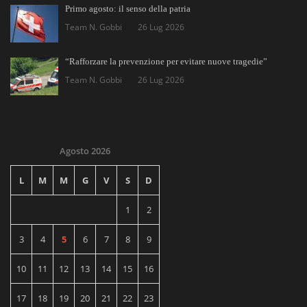
Primo agosto: il senso della patria
Team N. Gobbi
26 Lug 2026
“Rafforzare la prevenzione per evitare nuove tragedie”
Team N. Gobbi
26 Lug 2026
Agosto 2026
L
M
M
G
V
S
D
1
2
3
4
5
6
7
8
9
10
11
12
13
14
15
16
17
18
19
20
21
22
23