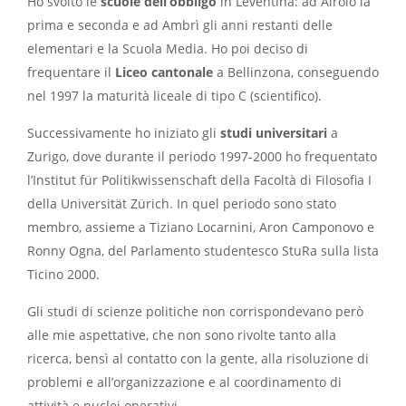
Ho svolto le
scuole dell’obbligo
in Leventina: ad Airolo la
prima e seconda e ad Ambrì gli anni restanti delle
elementari e la Scuola Media. Ho poi deciso di
frequentare il
Liceo cantonale
a Bellinzona, conseguendo
nel 1997 la maturità liceale di tipo C (scientifico).
Successivamente ho iniziato gli
studi universitari
a
Zurigo, dove durante il periodo 1997-2000 ho frequentato
l’Institut für Politikwissenschaft della Facoltà di Filosofia I
della Universität Zürich. In quel periodo sono stato
membro, assieme a Tiziano Locarnini, Aron Camponovo e
Ronny Ogna, del Parlamento studentesco StuRa sulla lista
Ticino 2000.
Gli studi di scienze politiche non corrispondevano però
alle mie aspettative, che non sono rivolte tanto alla
ricerca, bensì al contatto con la gente, alla risoluzione di
problemi e all’organizzazione e al coordinamento di
attività e nuclei operativi.