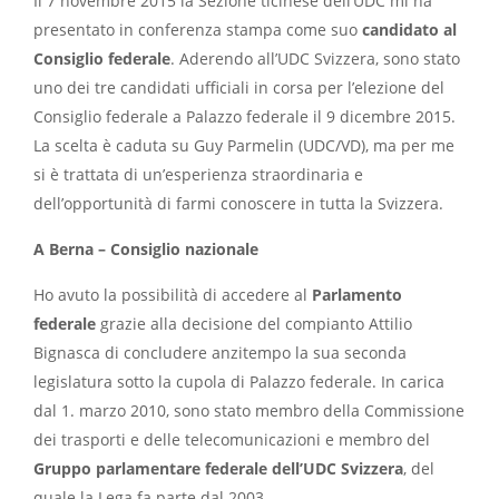
Il 7 novembre 2015 la Sezione ticinese dell’UDC mi ha
presentato in conferenza stampa come suo
candidato al
Consiglio federale
. Aderendo all’UDC Svizzera, sono stato
uno dei tre candidati ufficiali in corsa per l’elezione del
Consiglio federale a Palazzo federale il 9 dicembre 2015.
La scelta è caduta su Guy Parmelin (UDC/VD), ma per me
si è trattata di un’esperienza straordinaria e
dell’opportunità di farmi conoscere in tutta la Svizzera.
A Berna – Consiglio nazionale
Ho avuto la possibilità di accedere al
Parlamento
federale
grazie alla decisione del compianto Attilio
Bignasca di concludere anzitempo la sua seconda
legislatura sotto la cupola di Palazzo federale. In carica
dal 1. marzo 2010, sono stato membro della Commissione
dei trasporti e delle telecomunicazioni e membro del
Gruppo parlamentare federale dell’UDC Svizzera
, del
quale la Lega fa parte dal 2003.