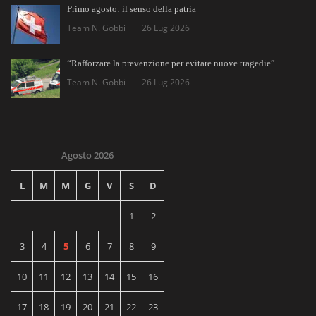
Primo agosto: il senso della patria
Team N. Gobbi
26 Lug 2026
“Rafforzare la prevenzione per evitare nuove tragedie”
Team N. Gobbi
26 Lug 2026
Agosto 2026
L
M
M
G
V
S
D
1
2
3
4
5
6
7
8
9
10
11
12
13
14
15
16
17
18
19
20
21
22
23