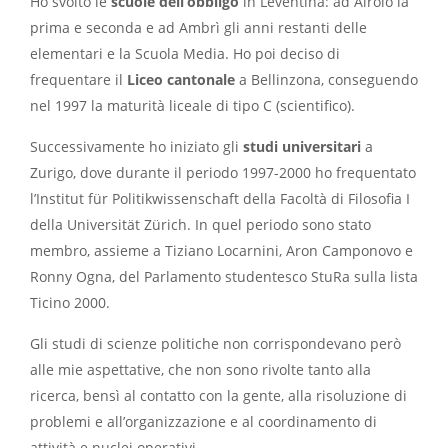
Ho svolto le
scuole dell’obbligo
in Leventina: ad Airolo la
prima e seconda e ad Ambrì gli anni restanti delle
elementari e la Scuola Media. Ho poi deciso di
frequentare il
Liceo cantonale
a Bellinzona, conseguendo
nel 1997 la maturità liceale di tipo C (scientifico).
Successivamente ho iniziato gli
studi universitari
a
Zurigo, dove durante il periodo 1997-2000 ho frequentato
l’Institut für Politikwissenschaft della Facoltà di Filosofia I
della Universität Zürich. In quel periodo sono stato
membro, assieme a Tiziano Locarnini, Aron Camponovo e
Ronny Ogna, del Parlamento studentesco StuRa sulla lista
Ticino 2000.
Gli studi di scienze politiche non corrispondevano però
alle mie aspettative, che non sono rivolte tanto alla
ricerca, bensì al contatto con la gente, alla risoluzione di
problemi e all’organizzazione e al coordinamento di
attività e nuclei operativi.