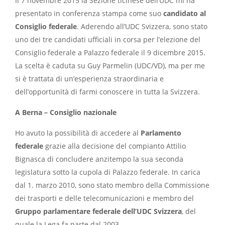
Il 7 novembre 2015 la Sezione ticinese dell’UDC mi ha
presentato in conferenza stampa come suo
candidato al
Consiglio federale
. Aderendo all’UDC Svizzera, sono stato
uno dei tre candidati ufficiali in corsa per l’elezione del
Consiglio federale a Palazzo federale il 9 dicembre 2015.
La scelta è caduta su Guy Parmelin (UDC/VD), ma per me
si è trattata di un’esperienza straordinaria e
dell’opportunità di farmi conoscere in tutta la Svizzera.
A Berna – Consiglio nazionale
Ho avuto la possibilità di accedere al
Parlamento
federale
grazie alla decisione del compianto Attilio
Bignasca di concludere anzitempo la sua seconda
legislatura sotto la cupola di Palazzo federale. In carica
dal 1. marzo 2010, sono stato membro della Commissione
dei trasporti e delle telecomunicazioni e membro del
Gruppo parlamentare federale dell’UDC Svizzera
, del
quale la Lega fa parte dal 2003.