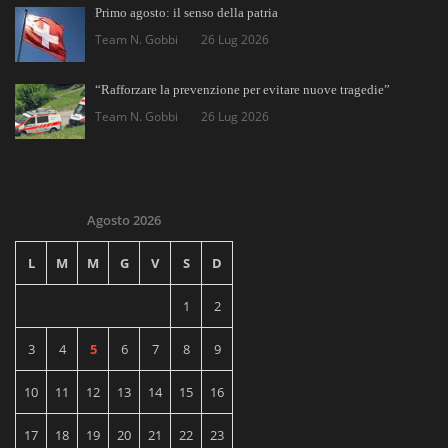
Primo agosto: il senso della patria
Team N. Gobbi
26 Lug 2026
“Rafforzare la prevenzione per evitare nuove tragedie”
Team N. Gobbi
26 Lug 2026
Agosto 2026
L
M
M
G
V
S
D
1
2
3
4
5
6
7
8
9
10
11
12
13
14
15
16
17
18
19
20
21
22
23