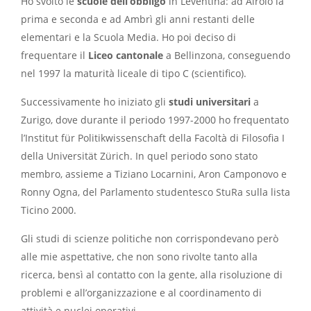
Ho svolto le
scuole dell’obbligo
in Leventina: ad Airolo la
prima e seconda e ad Ambrì gli anni restanti delle
elementari e la Scuola Media. Ho poi deciso di
frequentare il
Liceo cantonale
a Bellinzona, conseguendo
nel 1997 la maturità liceale di tipo C (scientifico).
Successivamente ho iniziato gli
studi universitari
a
Zurigo, dove durante il periodo 1997-2000 ho frequentato
l’Institut für Politikwissenschaft della Facoltà di Filosofia I
della Universität Zürich. In quel periodo sono stato
membro, assieme a Tiziano Locarnini, Aron Camponovo e
Ronny Ogna, del Parlamento studentesco StuRa sulla lista
Ticino 2000.
Gli studi di scienze politiche non corrispondevano però
alle mie aspettative, che non sono rivolte tanto alla
ricerca, bensì al contatto con la gente, alla risoluzione di
problemi e all’organizzazione e al coordinamento di
attività e nuclei operativi.