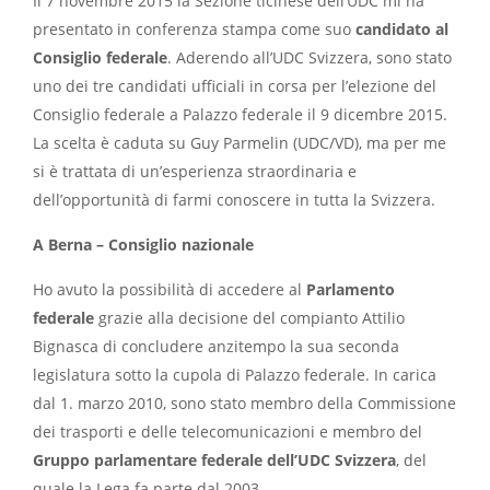
Il 7 novembre 2015 la Sezione ticinese dell’UDC mi ha
presentato in conferenza stampa come suo
candidato al
Consiglio federale
. Aderendo all’UDC Svizzera, sono stato
uno dei tre candidati ufficiali in corsa per l’elezione del
Consiglio federale a Palazzo federale il 9 dicembre 2015.
La scelta è caduta su Guy Parmelin (UDC/VD), ma per me
si è trattata di un’esperienza straordinaria e
dell’opportunità di farmi conoscere in tutta la Svizzera.
A Berna – Consiglio nazionale
Ho avuto la possibilità di accedere al
Parlamento
federale
grazie alla decisione del compianto Attilio
Bignasca di concludere anzitempo la sua seconda
legislatura sotto la cupola di Palazzo federale. In carica
dal 1. marzo 2010, sono stato membro della Commissione
dei trasporti e delle telecomunicazioni e membro del
Gruppo parlamentare federale dell’UDC Svizzera
, del
quale la Lega fa parte dal 2003.