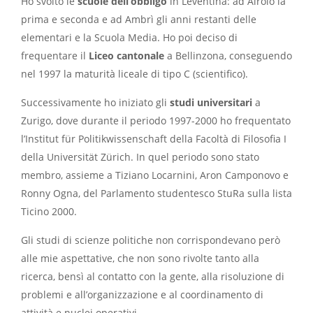
Ho svolto le
scuole dell’obbligo
in Leventina: ad Airolo la
prima e seconda e ad Ambrì gli anni restanti delle
elementari e la Scuola Media. Ho poi deciso di
frequentare il
Liceo cantonale
a Bellinzona, conseguendo
nel 1997 la maturità liceale di tipo C (scientifico).
Successivamente ho iniziato gli
studi universitari
a
Zurigo, dove durante il periodo 1997-2000 ho frequentato
l’Institut für Politikwissenschaft della Facoltà di Filosofia I
della Universität Zürich. In quel periodo sono stato
membro, assieme a Tiziano Locarnini, Aron Camponovo e
Ronny Ogna, del Parlamento studentesco StuRa sulla lista
Ticino 2000.
Gli studi di scienze politiche non corrispondevano però
alle mie aspettative, che non sono rivolte tanto alla
ricerca, bensì al contatto con la gente, alla risoluzione di
problemi e all’organizzazione e al coordinamento di
attività e nuclei operativi.