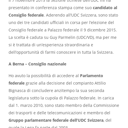
Il 7 novembre 2015 la Sezione ticinese dell’UDC mi ha
presentato in conferenza stampa come suo
candidato al
Consiglio federale
. Aderendo all’UDC Svizzera, sono stato
uno dei tre candidati ufficiali in corsa per l’elezione del
Consiglio federale a Palazzo federale il 9 dicembre 2015.
La scelta è caduta su Guy Parmelin (UDC/VD), ma per me
si è trattata di un’esperienza straordinaria e
dell’opportunità di farmi conoscere in tutta la Svizzera.
A Berna – Consiglio nazionale
Ho avuto la possibilità di accedere al
Parlamento
federale
grazie alla decisione del compianto Attilio
Bignasca di concludere anzitempo la sua seconda
legislatura sotto la cupola di Palazzo federale. In carica
dal 1. marzo 2010, sono stato membro della Commissione
dei trasporti e delle telecomunicazioni e membro del
Gruppo parlamentare federale dell’UDC Svizzera
, del
quale la Lega fa parte dal 2003.