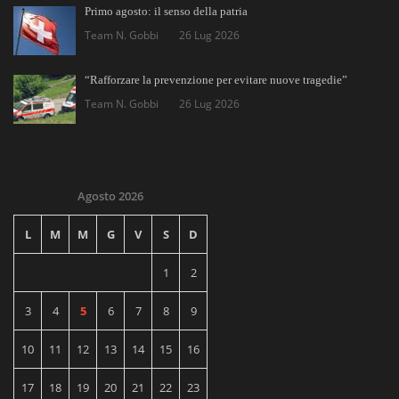
Primo agosto: il senso della patria
Team N. Gobbi
26 Lug 2026
“Rafforzare la prevenzione per evitare nuove tragedie”
Team N. Gobbi
26 Lug 2026
Agosto 2026
L
M
M
G
V
S
D
1
2
3
4
5
6
7
8
9
10
11
12
13
14
15
16
17
18
19
20
21
22
23