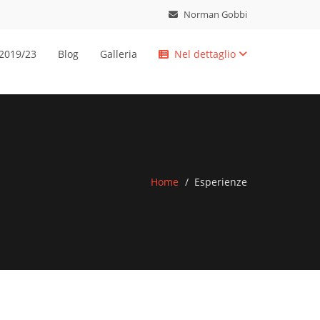
Norman Gobbi
 2019/23
Blog
Galleria
Nel dettaglio
Home
Esperienze