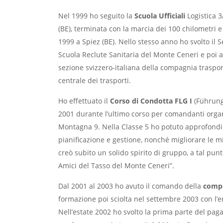
Nel 1999 ho seguito la
Scuola Ufficiali
Logistica 
(BE), terminata con la marcia dei 100 chilometri e
1999 a Spiez (BE). Nello stesso anno ho svolto il 
Scuola Reclute Sanitaria del Monte Ceneri e poi 
sezione svizzero-italiana della compagnia traspo
centrale dei trasporti.
Ho effettuato il
Corso di Condotta FLG I
(Führung
2001 durante l’ultimo corso per comandanti organ
Montagna 9. Nella Classe 5 ho potuto approfond
pianificazione e gestione, nonché migliorare le m
creò subito un solido spirito di gruppo, a tal punt
Amici del Tasso del Monte Ceneri”.
Dal 2001 al 2003 ho avuto il comando della
compa
formazione poi sciolta nel settembre 2003 con l’en
Nell’estate 2002 ho svolto la prima parte del p