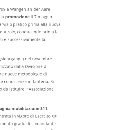
3/99 a Wangen an der Aare
 la
promozione
il 7 maggio
Servizio pratico prima alla nuova
ad Airolo, conducendo prima la
rti e successivamente la
slehrgang I) nel novembre
izzato dalla Divisione di
ire nuove metodologie di
ie conoscenze in fanteria. Si
o da istituire l’”Associazione
gnia mobilitazione 311
,
trata in vigore di Esercito XXI.
agamento grado di comandante