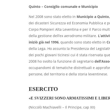
Quinto – Consiglio comunale e Municipio
Nel 2008 sono stato eletto in
Municipio a Quinto
dei dicasteri Sicurezza ed Economia Pubblica e pur
Corpo Pompieri Alta Leventina e per il Parco mult
della gestione dell’ex aerodromo militare.
L’attiv
iniziò già nel 1996
, quando sono stato eletto in
C
della Lega. Ho assunto la Presidenza del Legislati
dei pochi giovani ticinesi cui é stata riservata qu
2008 ho svolto la funzione di segretario
dell’Ass
occupandomi di tematiche distrettuali e approfo
persone, del territorio e della storia leventinese.
ESERCITO
«E SVIZZERI SONO ARMATISSIMI E LIBER
(Niccolò Machiavelli – Il Principe, cap XII)