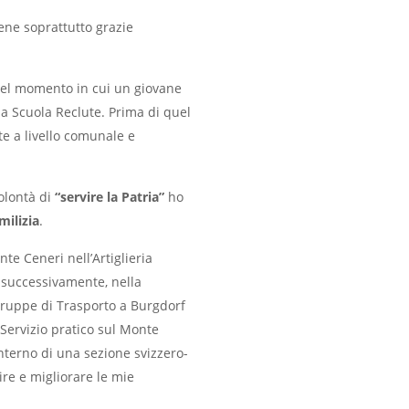
iene soprattutto grazie
 nel momento in cui un giovane
a Scuola Reclute. Prima di quel
e a livello comunale e
olontà di
“servire la Patria”
ho
 milizia
.
nte Ceneri nell’Artiglieria
e successivamente, nella
ruppe di Trasporto a Burgdorf
l Servizio pratico sul Monte
’interno di una sezione svizzero-
ire e migliorare le mie