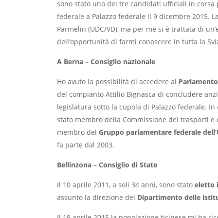
sono stato uno dei tre candidati ufficiali in corsa 
federale a Palazzo federale il 9 dicembre 2015. L
Parmelin (UDC/VD), ma per me si è trattata di un’
dell’opportunità di farmi conoscere in tutta la Svi
A Berna – Consiglio nazionale
Ho avuto la possibilità di accedere al
Parlamento
del compianto Attilio Bignasca di concludere an
legislatura sotto la cupola di Palazzo federale. In
stato membro della Commissione dei trasporti e 
membro del
Gruppo parlamentare federale dell
fa parte dal 2003.
Bellinzona – Consiglio di Stato
Il 10 aprile 2011, a soli 34 anni, sono stato
eletto 
assunto la direzione del
Dipartimento delle istit
Il 19 aprile 2015 la popolazione ticinese mi ha ri