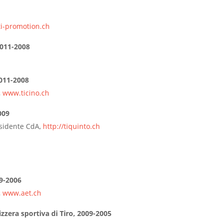
i-promotion.
ch
 2011-2008
2011-2008
,
www.ticino.ch
009
esidente CdA,
http://tiquinto.ch
09-2006
,
www.aet.ch
izzera sportiva di Tiro, 2009-2005