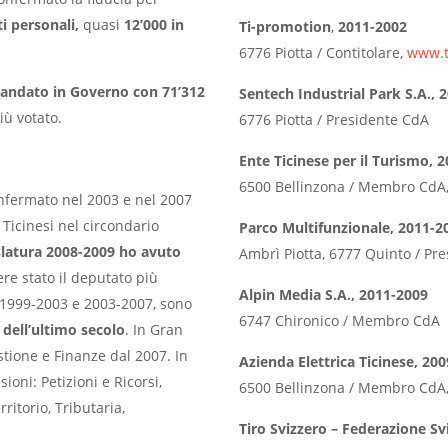
i personali,
quasi
12’000 in
Ti-promotion
,
2011-2002
6776 Piotta / Contitolare,
www.t
andato in Governo con 71’312
Sentech Industrial Park S.A.,
iù votato.
6776 Piotta / Presidente CdA
Ente Ticinese per il Turismo, 
6500 Bellinzona / Membro CdA
confermato nel 2003 e nel 2007
 Ticinesi nel circondario
Parco Multifunzionale, 2011-2
slatura 2008-2009 ho avuto
Ambrì Piotta, 6777 Quinto / Pr
re stato il deputato più
Alpin Media S.A., 2011-2009
e 1999-2003 e 2003-2007, sono
6747 Chironico / Membro CdA
dell’ultimo secolo
. In Gran
tione e Finanze dal 2007. In
Azienda Elettrica Ticinese, 20
oni: Petizioni e Ricorsi,
6500 Bellinzona / Membro CdA
rritorio, Tributaria,
Tiro Svizzero – Federazione Sv