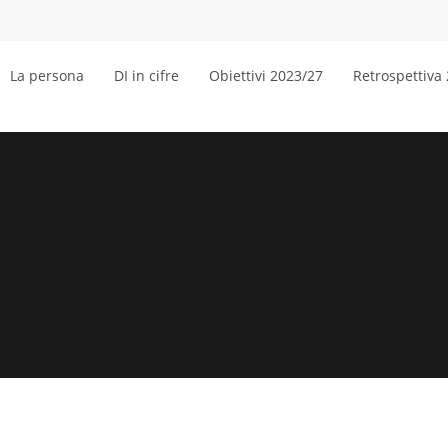
La persona
DI in cifre
Obiettivi 2023/27
Retrospettiva