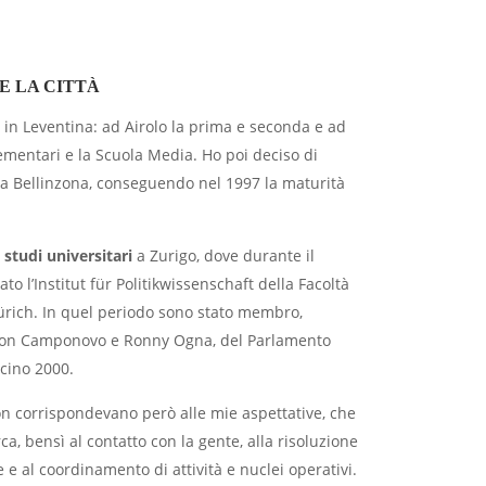
 E LA CITTÀ
in Leventina: ad Airolo la prima e seconda e ad
lementari e la Scuola Media. Ho poi deciso di
a Bellinzona, conseguendo nel 1997 la maturità
i
studi universitari
a Zurigo, dove durante il
o l’Institut für Politikwissenschaft della Facoltà
 Zürich. In quel periodo sono stato membro,
Aron Camponovo e Ronny Ogna, del Parlamento
icino 2000.
non corrispondevano però alle mie aspettative, che
rca, bensì al contatto con la gente, alla risoluzione
 e al coordinamento di attività e nuclei operativi.