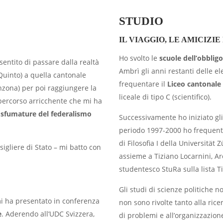
STUDIO
IL VIAGGIO, LE AMICIZIE
Ho svolto le
scuole dell’obbligo
sentito di passare dalla realtà
Ambrì gli anni restanti delle e
uinto) a quella cantonale
frequentare il
Liceo cantonale
nzona) per poi raggiungere la
liceale di tipo C (scientifico).
percorso arricchente che mi ha
e sfumature del federalismo
Successivamente ho iniziato gl
periodo 1997-2000 ho frequentat
di Filosofia I della Universität
sigliere di Stato – mi batto con
assieme a Tiziano Locarnini, 
studentesco StuRa sulla lista T
Gli studi di scienze politiche 
mi ha presentato in conferenza
non sono rivolte tanto alla rice
e
. Aderendo all’UDC Svizzera,
di problemi e all’organizzazione