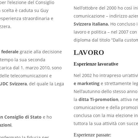
per l’elezione del Consiglio
Nell’ottobre del 2000 ho così ini
a scelta è caduta su Guy
comunicazione – indirizzo aziend
esperienza straordinaria e
Svizzera italiana.
Ho concluso i
zzera.
lavoro e politica – nel 2007 co
diploma dal titolo “Dalla custom
 federale
grazie alla decisione
LAVORO
zitempo la sua seconda
Esperienze lavorative
 carica dal 1. marzo 2010, sono
Nel 2002 ho intrapreso un’attiv
delle telecomunicazioni e
e marketing
e strettamente lega
’UDC Svizzera
, del quale la Lega
Nell’autunno dello stesso anno
la
ditta Ti-promotion
, attiva 
comunicazione e della promozio
conclusa con la mia elezione in
in Consiglio di Stato
e ho
tuttora la sua attività con succ
uzioni
.
Esperienze passate:
confermato la fiducia per