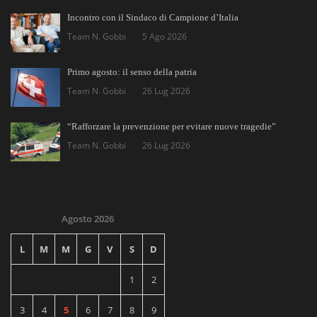
Incontro con il Sindaco di Campione d’Italia
Team N. Gobbi
5 Ago 2026
Primo agosto: il senso della patria
Team N. Gobbi
26 Lug 2026
“Rafforzare la prevenzione per evitare nuove tragedie”
Team N. Gobbi
26 Lug 2026
Agosto 2026
L
M
M
G
V
S
D
1
2
3
4
5
6
7
8
9