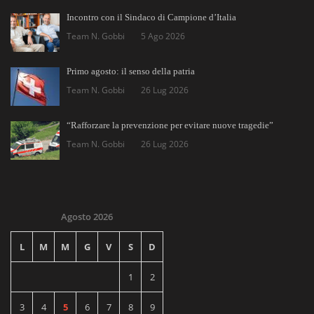
Incontro con il Sindaco di Campione d’Italia
Team N. Gobbi
5 Ago 2026
Primo agosto: il senso della patria
Team N. Gobbi
26 Lug 2026
“Rafforzare la prevenzione per evitare nuove tragedie”
Team N. Gobbi
26 Lug 2026
Agosto 2026
L
M
M
G
V
S
D
1
2
3
4
5
6
7
8
9