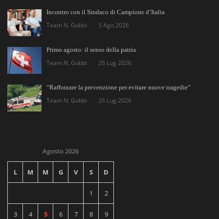
Incontro con il Sindaco di Campione d’Italia
Team N. Gobbi
5 Ago 2026
Primo agosto: il senso della patria
Team N. Gobbi
26 Lug 2026
“Rafforzare la prevenzione per evitare nuove tragedie”
Team N. Gobbi
26 Lug 2026
Agosto 2026
L
M
M
G
V
S
D
1
2
3
4
5
6
7
8
9