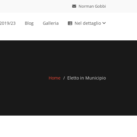
Norman Gobbi
 2019/23
Blog
Galleria
Nel dettaglio
Home
Eletto in Municipio