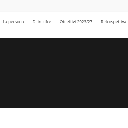
La persona
DI in cifre
Obiettivi 2023/27
Retrospettiva